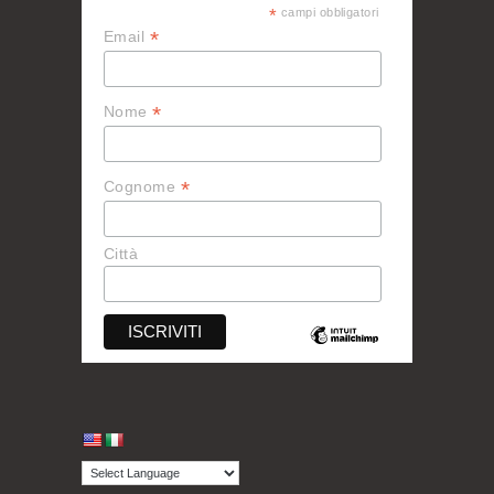
*
campi obbligatori
*
Email
*
Nome
*
Cognome
Città