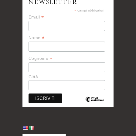
newsletter
*
campi obbligatori
*
Email
*
Nome
*
Cognome
Città