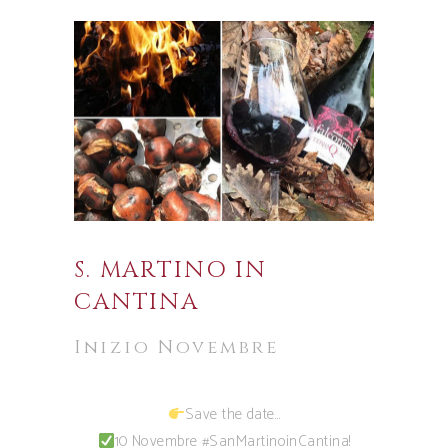
S. MARTINO IN
CANTINA
Inizio Novembre
Save the date…
10 Novembre #SanMartinoinCantina!