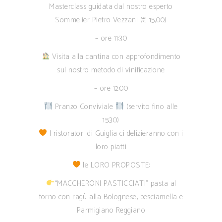
Masterclass guidata dal nostro esperto
Sommelier Pietro Vezzani (€ 15,00)
– ore 11:30
Visita alla cantina con approfondimento
sul nostro metodo di vinificazione
– ore 12:00
Pranzo Conviviale
(servito fino alle
15:30)
I ristoratori di Guiglia ci delizieranno con i
loro piatti
le LORO PROPOSTE:
“MACCHERONI PASTICCIATI” pasta al
forno con ragù alla Bolognese, besciamella e
Parmigiano Reggiano