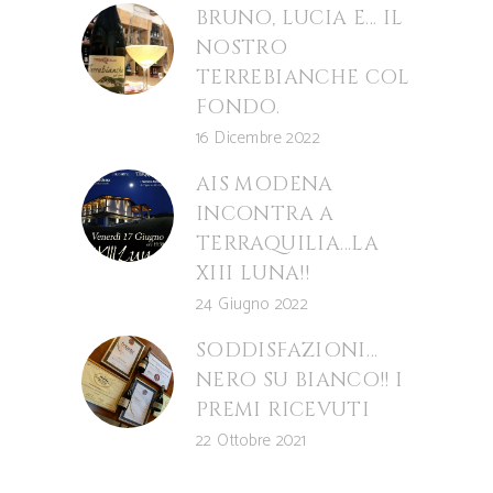
BRUNO, LUCIA E… IL
NOSTRO
TERREBIANCHE COL
FONDO.
16 Dicembre 2022
AIS MODENA
INCONTRA A
TERRAQUILIA…LA
XIII LUNA!!
24 Giugno 2022
SODDISFAZIONI…
NERO SU BIANCO!! I
PREMI RICEVUTI
22 Ottobre 2021