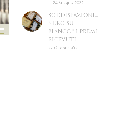
24 Giugno 2022
SODDISFAZIONI…
NERO SU
BIANCO!! I PREMI
RICEVUTI
22 Ottobre 2021
ia
ù
ntare
uire
me.