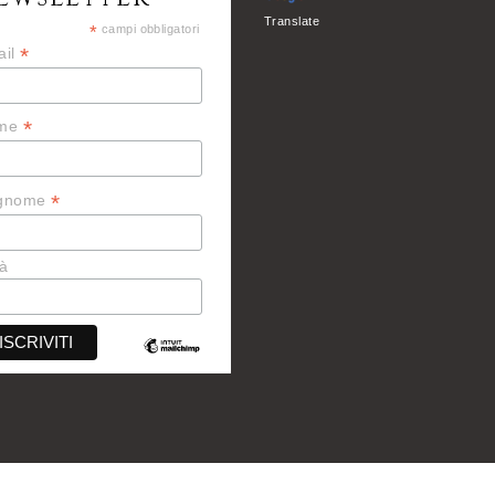
Translate
*
campi obbligatori
*
ail
*
me
*
gnome
tà