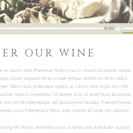
Usa
00:00
i
tasti
VER OUR WINE
frecc
su/gi
per
e eu auctor ante. Maecenas finibus risus in mauris accumsan auctor.
aume
que. Donec aliquam elit eu ornare tempus. Nullam eu lectus tellus.
o
per, libero nunc scelerisque sapien, ac rutrum ante turpis non velit.
dimin
 pulvinar mauris consectetur. Ut laoreet urna sit amet lacus accumsan,
il
t sem vel est pellentesque, vel lacinia enim faucibus. Praesent lorem
volu
mpus urna. Pellentesque libero ante, lobortis id turpis nec, pulvinar.
cing elit. Mauris venenatis purus sit amet justo sollicitudin suscipit.