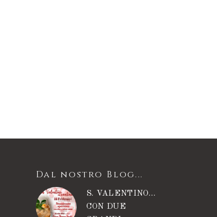
Dal nostro Blog...
S. VALENTINO…
CON DUE