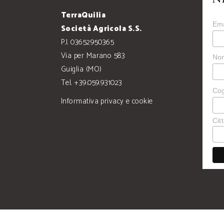
TerraQuilia
Em
Società Agricola S.S.
P.I. 03652950365
Via per Marano 583
No
Guiglia (MO)
Tel. +39.059.931023
Co
Informativa privacy e cookie
Cit