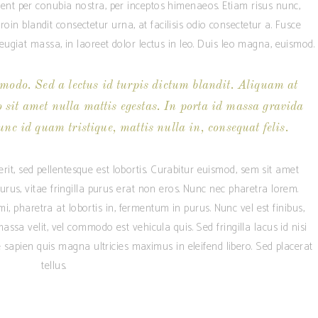
quent per conubia nostra, per inceptos himenaeos. Etiam risus nunc,
oin blandit consectetur urna, at facilisis odio consectetur a. Fusce
giat massa, in laoreet dolor lectus in leo. Duis leo magna, euismod.
modo. Sed a lectus id turpis dictum blandit. Aliquam at
o sit amet nulla mattis egestas. In porta id massa gravida
unc id quam tristique, mattis nulla in, consequat felis.
rit, sed pellentesque est lobortis. Curabitur euismod, sem sit amet
us, vitae fringilla purus erat non eros. Nunc nec pharetra lorem.
, pharetra at lobortis in, fermentum in purus. Nunc vel est finibus,
assa velit, vel commodo est vehicula quis. Sed fringilla lacus id nisi
ae sapien quis magna ultricies maximus in eleifend libero. Sed placerat
tellus.