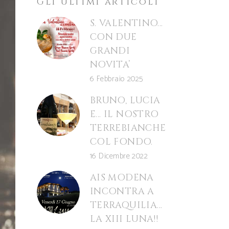
Gli ultimi articoli
S. VALENTINO…
CON DUE
GRANDI
NOVITA’
6 Febbraio 2025
BRUNO, LUCIA
E… IL NOSTRO
TERREBIANCHE
COL FONDO.
16 Dicembre 2022
AIS MODENA
INCONTRA A
TERRAQUILIA…
LA XIII LUNA!!