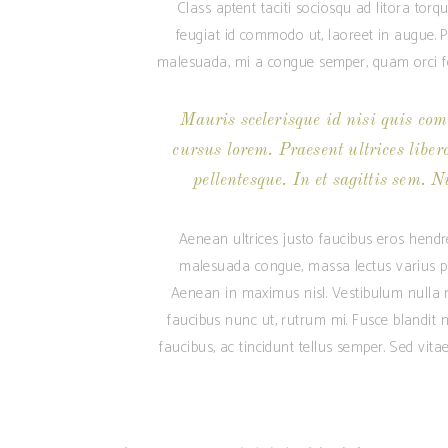
Class aptent taciti sociosqu ad litora tor
feugiat id commodo ut, laoreet in augue. Pr
malesuada, mi a congue semper, quam orci feu
Mauris scelerisque id nisi quis com
cursus lorem. Praesent ultrices liber
pellentesque. In et sagittis sem. N
Aenean ultrices justo faucibus eros hendre
malesuada congue, massa lectus varius pur
Aenean in maximus nisl. Vestibulum nulla mi
faucibus nunc ut, rutrum mi. Fusce blandit m
faucibus, ac tincidunt tellus semper. Sed vit