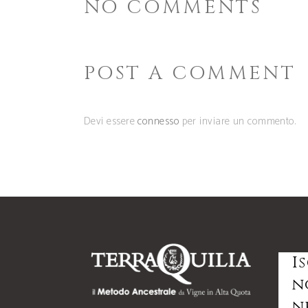
NO COMMENTS
POST A COMMENT
Devi essere
connesso
per inviare un commento.
I
n
n